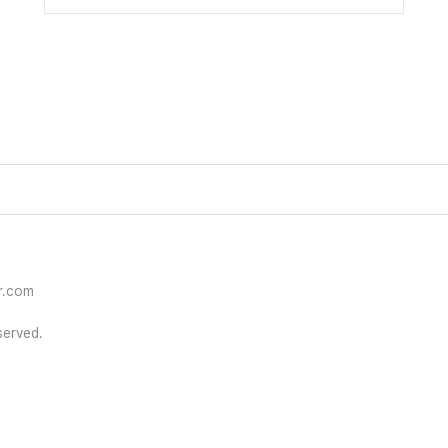
r.com
erved.